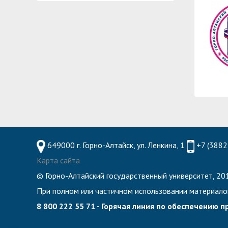
Планово-финансовое управление
Центр карьеры
Координационный центр
Консультационный центр поддержки студен
Противодействие коррупции
Учебно-тренинговый центр
Охрана труда
Центр тестирования иностранных граждан по
Центр по информационной политике и связя
Центр русского языка как иностранного
Управление по административно-хозяйствен
Профком студентов и аспирантов
Образовательный модуль «Обучение служен
649000 г. Горно-Алтайск, ул. Ленкина, 1
+7 (3882
Лучшие студенты
Карта сайта
Вопросы ректору
© Горно-Алтайский государственный университет, 201
При полном или частичном использовании материало
8 800 222 55 71 - Горячая линия по обеспечению 