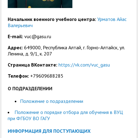
центр
педагогического
общественностью
образования
Международная
Управление по
Начальник военного учебного центра:
Урматов Айас
Центр тестирования
Центр развития
Валерьевич
деятельность
административно-
иностранных граждан
компетенций
E-mail:
vuc@gasu.ru
хозяйственной работе
по русскому языку
государственных и
Адрес:
649000, Республика Алтай, г. Горно-Алтайск, ул.
Закупки
Профком студентов и
муниципальных
Ленина, д. 9/1, к. 207
аспирантов
служащих
Страница ВКонтакте:
https://vk.com/vuc_gasu
Республиканская
Центр русского языка
Лучшие студенты
Совет родителей
Телефон:
+79609688285
профсоюзная
как иностранного
(законных
Сведения о доходах
О ПОДРАЗДЕЛЕНИИ
организация высшей
представителей)
Вопросы ректору
школы
несовершеннолетних
Положение о подразделении
Структура
обучающихся ГАГУ
Положение о порядке отбора для обучения в ВУЦ
при ФГБОУ ВО ГАГУ
Образовательный
Информация о
модуль «Обучение
предоставлении
ИНФОРМАЦИЯ ДЛЯ ПОСТУПАЮЩИХ