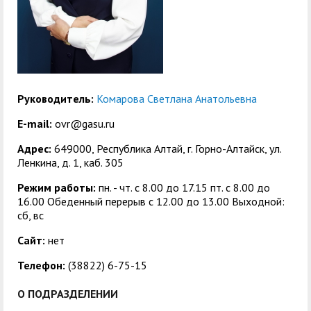
центр
педагогического
общественностью
образования
Международная
Управление по
Центр тестирования
Центр развития
деятельность
административно-
иностранных граждан
компетенций
хозяйственной работе
по русскому языку
государственных и
Руководитель:
Комарова Светлана Анатольевна
Закупки
Профком студентов и
муниципальных
E-mail:
ovr@gasu.ru
аспирантов
служащих
Адрес:
649000, Республика Алтай, г. Горно-Алтайск, ул.
Республиканская
Центр русского языка
Лучшие студенты
Совет родителей
Ленкина, д. 1, каб. 305
профсоюзная
как иностранного
(законных
Режим работы:
пн. - чт. с 8.00 до 17.15 пт. c 8.00 до
Сведения о доходах
16.00 Обеденный перерыв с 12.00 до 13.00 Выходной:
организация высшей
представителей)
сб, вс
Вопросы ректору
школы
несовершеннолетних
Сайт:
нет
Структура
обучающихся ГАГУ
Телефон:
(38822) 6-75-15
Образовательный
Информация о
модуль «Обучение
предоставлении
О ПОДРАЗДЕЛЕНИИ