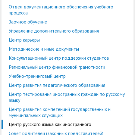
кадров
воспитательной работе
Отдел практической
Военно-патриотический
Отдел
Лаборатории, НШ,
Отдел документационного обеспечения учебного
Управление по
Управление
процесса
подготовки студентов
Центр
клуб "БАРС"
документационного
Cовет обучающихся
НИЦ, вузовско-
правовой и кадровой
бухгалтерского учета и
Заочное обучение
добровольчества
обеспечения учебного
академическая
работе
финансового контроля
Экскурсионно-
Управление дополнительного образования
«Абилимпикс»
процесса
кафедра
просветительский
Планово-финансовое
Управление
Центр карьеры
Заочное обучение
Научные мероприятия в
Управление
центр
Институт туризма,
управление
комплексной
Методические и иные документы
ГАГУ
дополнительного
сервиса и
Ассоциация
безопасности
Информационные
Консультационный центр поддержки студентов
образования
гостеприимства
выпускников
материалы
Региональный центр финансовой грамотности
Координационный
Антитеррористическая
Центр карьеры
Национальный проект
Методические и иные
Учебно-тренинговый центр
центр
безопасность
«Наука и
документы
Центр развития педагогического образования
Противодействие
Обращения граждан
университеты»
Центр тестирования иностранных граждан по русскому
Консультационный
Региональный центр
коррупции
языку
Охрана труда
центр поддержки
финансовой
Центр развития компетенций государственных и
Центр цифрового
студентов
Центр по
грамотности
муниципальных служащих
развития
информационной
Центр русского языка как иностранного
Учебно-тренинговый
Центр развития
политике и связям с
Совет родителей (законных представителей)