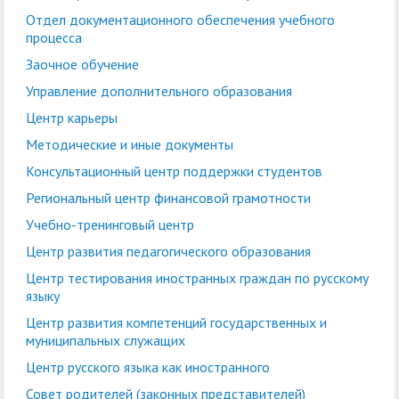
кадров
воспитательной работе
Отдел практической
Военно-патриотический
Отдел
Лаборатории, НШ,
Отдел документационного обеспечения учебного
Управление по
Управление
процесса
подготовки студентов
Центр
клуб "БАРС"
документационного
Cовет обучающихся
НИЦ, вузовско-
правовой и кадровой
бухгалтерского учета и
Заочное обучение
добровольчества
обеспечения учебного
академическая
работе
финансового контроля
Экскурсионно-
Управление дополнительного образования
«Абилимпикс»
процесса
кафедра
просветительский
Планово-финансовое
Управление
Центр карьеры
Заочное обучение
Научные мероприятия в
Управление
центр
Институт туризма,
управление
комплексной
Методические и иные документы
ГАГУ
дополнительного
сервиса и
Ассоциация
безопасности
Информационные
Консультационный центр поддержки студентов
образования
гостеприимства
выпускников
материалы
Региональный центр финансовой грамотности
Координационный
Антитеррористическая
Центр карьеры
Национальный проект
Методические и иные
Учебно-тренинговый центр
центр
безопасность
«Наука и
документы
Центр развития педагогического образования
Противодействие
Обращения граждан
университеты»
Центр тестирования иностранных граждан по русскому
Консультационный
Региональный центр
коррупции
языку
Охрана труда
центр поддержки
финансовой
Центр развития компетенций государственных и
Центр цифрового
студентов
Центр по
грамотности
муниципальных служащих
развития
информационной
Центр русского языка как иностранного
Учебно-тренинговый
Центр развития
политике и связям с
Совет родителей (законных представителей)