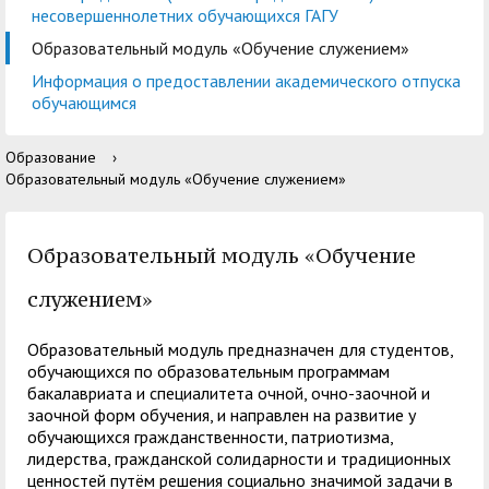
центр
педагогического
несовершеннолетних обучающихся ГАГУ
общественностью
образования
Образовательный модуль «Обучение служением»
Международная
Управление по
Центр тестирования
Центр развития
Информация о предоставлении академического отпуска
деятельность
административно-
обучающимся
иностранных граждан
компетенций
хозяйственной работе
по русскому языку
государственных и
Образование
›
Закупки
Профком студентов и
муниципальных
Образовательный модуль «Обучение служением»
аспирантов
служащих
Республиканская
Центр русского языка
Образовательный модуль «Обучение
Лучшие студенты
Совет родителей
профсоюзная
как иностранного
(законных
служением»
Сведения о доходах
организация высшей
представителей)
Вопросы ректору
Образовательный модуль предназначен для студентов,
школы
несовершеннолетних
обучающихся по образовательным программам
Структура
обучающихся ГАГУ
бакалавриата и специалитета очной, очно-заочной и
заочной форм обучения, и направлен на развитие у
Образовательный
Информация о
обучающихся гражданственности, патриотизма,
лидерства, гражданской солидарности и традиционных
модуль «Обучение
предоставлении
ценностей путём решения социально значимой задачи в