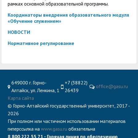
служением»
академического
рамках основной образовательной программы.
отпуска обучающимся
Координаторы внедрения образовательного модуля
«Обучение служением»
НОВОСТИ
Нормативное регулирование
649000 г. Горно-
+7 (38822)
office@gasu.ru
Алтайск, ул. Ленкина, 1
26439
Карта сайта
© Горно-Алтайский государственный университет, 2017 -
2026
При полном или частичном использовании материалов
гиперссылка на
www.gasu.ru
обязательна
8 800 222 55 71 - Горячая линия по обеспечению