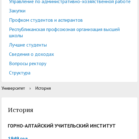
центр
педагогического
Управление по административно-хозяйственной работе
общественностью
образования
Закупки
Международная
Управление по
Профком студентов и аспирантов
Центр тестирования
Центр развития
деятельность
административно-
Республиканская профсоюзная организация высшей
иностранных граждан
компетенций
школы
хозяйственной работе
по русскому языку
государственных и
Лучшие студенты
Закупки
Профком студентов и
муниципальных
Сведения о доходах
аспирантов
служащих
Вопросы ректору
Республиканская
Центр русского языка
Лучшие студенты
Совет родителей
Структура
профсоюзная
как иностранного
(законных
Сведения о доходах
Университет
›
История
организация высшей
представителей)
Вопросы ректору
школы
несовершеннолетних
История
Структура
обучающихся ГАГУ
Образовательный
Информация о
ГОРНО-АЛТАЙСКИЙ УЧИТЕЛЬСКИЙ ИНСТИТУТ
модуль «Обучение
предоставлении
1949 год