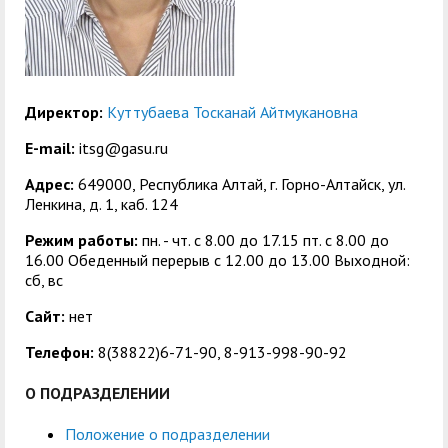
центр
педагогического
общественностью
образования
Международная
Управление по
Центр тестирования
Центр развития
деятельность
административно-
иностранных граждан
компетенций
Директор:
Куттубаева Тосканай Айтмукановна
хозяйственной работе
по русскому языку
государственных и
E-mail:
itsg@gasu.ru
Закупки
Профком студентов и
муниципальных
Адрес:
649000, Республика Алтай, г. Горно-Алтайск, ул.
аспирантов
служащих
Ленкина, д. 1, каб. 124
Республиканская
Центр русского языка
Лучшие студенты
Совет родителей
Режим работы:
пн. - чт. с 8.00 до 17.15 пт. c 8.00 до
16.00 Обеденный перерыв с 12.00 до 13.00 Выходной:
профсоюзная
как иностранного
(законных
Сведения о доходах
сб, вс
организация высшей
представителей)
Вопросы ректору
Сайт:
нет
школы
несовершеннолетних
Структура
обучающихся ГАГУ
Телефон:
8(38822)6-71-90, 8-913-998-90-92
Образовательный
Информация о
О ПОДРАЗДЕЛЕНИИ
модуль «Обучение
предоставлении
Положение о подразделении