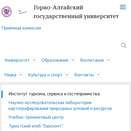
Горно-Алтайский
государственный университет
Приёмная комиссия
Университет
Образование
Воспитание
Наука
Культура и спорт
Контакты
Институт туризма, сервиса и гостеприимства
Обращение ректора
Факультеты
Управление
Новости науки
Немецкий культурный
Телефонный справочник
История
Учебно-методическое
Центр социально-
Управление научных
Центр языка и культуры
Платежные реквизиты
Научно-исследовательская лаборатория
молодежной политики
центр
управление
психологической
исследований
Китая
Ученый совет
Символика ГАГУ
Администрация
Карта корпусов
картографирования природных условий и ресурсов
и воспитательной
помощи
Методический совет
Отдел подготовки
Туристский клуб
Образовательная
Научно-техническая
Спортивный клуб
Учебно-тренинговый центр
Военный учебный центр
Карта сайта
Отдел
деятельности
ГАГУ
научно-педагогических
"Горизонт"
деятельность
Совет по
библиотека
"Буревестник"
Туристский клуб "Горизонт"
при ГАГУ
делопроизводства