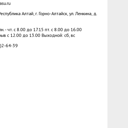
зопасности
менты
su.ru
спублика Алтай, г. Горно-Алтайск, ул. Ленкина, д.
пасность
овой грамотности
ского образования
н. - чт. с 8.00 до 17.15 пт. c 8.00 до 16.00
в с 12.00 до 13.00 Выходной: сб, вс
й государственных и муниципальных
)2-64-39
сть
 представителей) несовершеннолетних
ая организация высшей школы
нии академического отпуска обучающимся