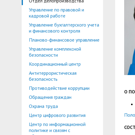
Отдел делопроизводства
Планово-финансовое управление
Центр карьеры
Управление по правовой и
Координационный центр
Консультационный центр поддержки студен
кадровой работе
Управление бухгалтерского учета
Противодействие коррупции
Учебно-тренинговый центр
и финансового контроля
Охрана труда
Центр тестирования иностранных граждан по
Планово-финансовое управление
Управление комплексной
Центр по информационной политике и связя
безопасности
Центр русского языка как иностранного
Управление по административно-хозяйствен
Координационный центр
Антитеррористическая
Профком студентов и аспирантов
безопасность
Образовательный модуль «Обучение служен
Лучшие студенты
Противодействие коррупции
О П
Обращения граждан
Вопросы ректору
Охрана труда
Поло
Центр цифрового развития
Центр по информационной
СОС
политике и связям с