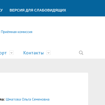
КУ
ВЕРСИЯ ДЛЯ СЛАБОВИДЯЩИХ
Приёмная комиссия
орт
Контакты
ление
ической помощи
ований
ая
сть
билимпикс»
тека
ик"
беспечения учебного процесса
ский центр
У
учета и финансового контроля
о образования
ы
а и университеты»
ла:
Шматова Ольга Семеновна