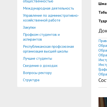
общественностью
Шмат
Международная деятельность
Табы
Управление по административно-
хозяйственной работе
Тудр
Закупки
До
Профком студентов и
аспирантов
Прав
Обра
Республиканская профсоюзная
Обра
организация высшей школы
Обра
Лучшие студенты
Инст
Инст
Сведения о доходах
Граф
Вопросы ректору
Обра
Сос
Структура