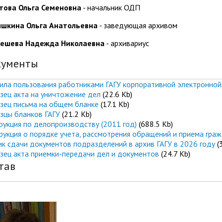
ова Ольга Семеновна
- начальник ОДП
шкина Ольга Анатольевна
- заведующая архивом
ешева Надежда Николаевна
- архивариус
кументы
ила пользования работниками ГАГУ корпоративной электронной
зец акта на уничтожение дел
(22.6 Kb)
зец письма на общем бланке
(17.1 Kb)
зцы бланков ГАГУ
(21.2 Kb)
рукция по делопроизводству (2011 год)
(688.5 Kb)
рукция о порядке учета, рассмотрения обращений и приема граж
ик сдачи документов подразделений в архив ГАГУ в 2026 году
(
зец акта приемки-передачи дел и документов
(24.7 Kb)
тав