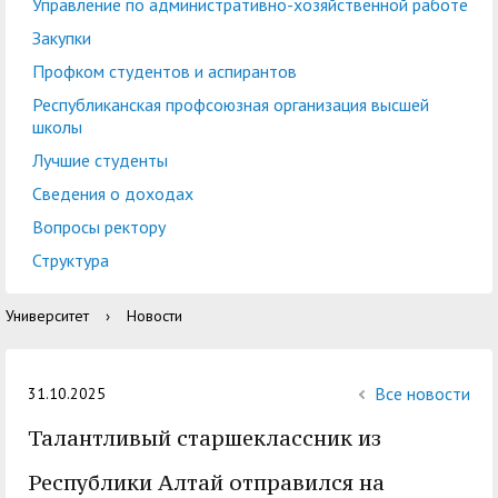
центр
педагогического
Управление по административно-хозяйственной работе
общественностью
образования
Закупки
Международная
Управление по
Профком студентов и аспирантов
Центр тестирования
Центр развития
деятельность
административно-
Республиканская профсоюзная организация высшей
иностранных граждан
компетенций
школы
хозяйственной работе
по русскому языку
государственных и
Лучшие студенты
Закупки
Профком студентов и
муниципальных
Сведения о доходах
аспирантов
служащих
Вопросы ректору
Республиканская
Центр русского языка
Лучшие студенты
Совет родителей
Структура
профсоюзная
как иностранного
(законных
Сведения о доходах
Университет
›
Новости
организация высшей
представителей)
Вопросы ректору
школы
несовершеннолетних
Структура
обучающихся ГАГУ
Все новости
31.10.2025
Образовательный
Талантливый старшеклассник из
Информация о
модуль «Обучение
предоставлении
Республики Алтай отправился на